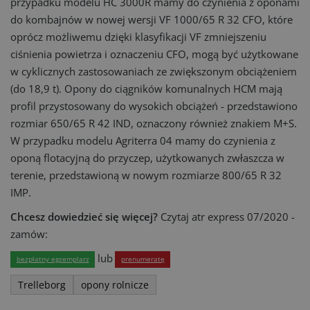
przypadku modelu HC 3000R mamy do czynienia z oponami
do kombajnów w nowej wersji VF 1000/65 R 32 CFO, które
oprócz możliwemu dzięki klasyfikacji VF zmniejszeniu
ciśnienia powietrza i oznaczeniu CFO, mogą być użytkowane
w cyklicznych zastosowaniach ze zwiększonym obciążeniem
(do 18,9 t). Opony do ciągników komunalnych HCM mają
profil przystosowany do wysokich obciążeń - przedstawiono
rozmiar 650/65 R 42 IND, oznaczony również znakiem M+S.
W przypadku modelu Agriterra 04 mamy do czynienia z
oponą flotacyjną do przyczep, użytkowanych zwłaszcza w
terenie, przedstawioną w nowym rozmiarze 800/65 R 32
IMP.
Chcesz dowiedzieć się więcej?
Czytaj atr express 07/2020 -
zamów:
lub
bezpłatny egzemplarz
prenumeratę
Trelleborg
opony rolnicze