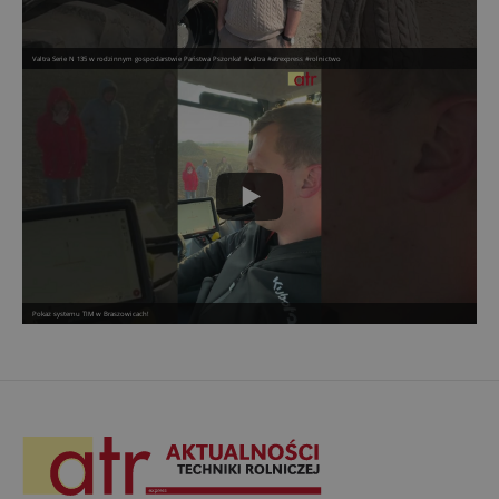
Valtra Serie N 135 w rodzinnym gospodarstwie Państwa Pszonka! #valtra #atrexpress #rolnictwo
Pokaz systemu TIM w Braszowicach!