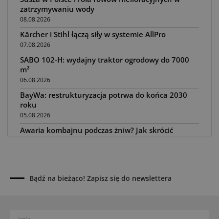
zatrzymywaniu wody
08.08.2026
Kärcher i Stihl łączą siły w systemie AllPro
07.08.2026
SABO 102-H: wydajny traktor ogrodowy do 7000
m²
06.08.2026
BayWa: restrukturyzacja potrwa do końca 2030
roku
05.08.2026
Awaria kombajnu podczas żniw? Jak skrócić
przestój
04.08.2026
UOKiK nałożył 136 mln zł kar za zmowę dealerów
Fendt, Valtra i Massey Ferguson przy sprzedaży
Bądź na bieżąco! Zapisz się do newslettera
maszyn rolniczych
03.08.2026
Kverneland Tersus 4000: trzy nowe kosiarki