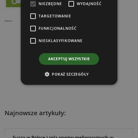
NIEZBĘDNE
WYDAJNOŚĆ
TARGETOWANIE
Reklama
FUNKCJONALNOŚĆ
NIESKLASYFIKOWANE
AKCEPTUJ WSZYSTKIE
POKAŻ SZCZEGÓŁY
Najnowsze artykuły:
Susza w Polsce i rola rowów melioracyjnych w