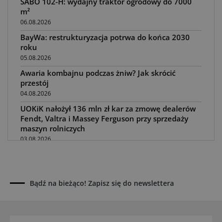
SABO 102-H: wydajny traktor ogrodowy do 7000
m²
06.08.2026
BayWa: restrukturyzacja potrwa do końca 2030
roku
05.08.2026
Awaria kombajnu podczas żniw? Jak skrócić
przestój
04.08.2026
UOKiK nałożył 136 mln zł kar za zmowę dealerów
Fendt, Valtra i Massey Ferguson przy sprzedaży
maszyn rolniczych
03.08.2026
Kverneland Tersus 4000: trzy nowe kosiarki
bijakowe
03.08.2026
Bądź na bieżąco! Zapisz się do newslettera
Rzepak hybrydowy: sposób na wyższą rentowność
02.08.2026
Europejski przemysł maszyn rolniczych w recesji