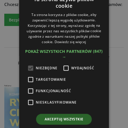
Chcesz dowiedzieć się więcej?
Czytaj atr express - zamów:
cookie
Ta strona korzysta z plików cookie, aby
Bezpłatny egzemplarz
Prenumeratę
zapewnić lepszą wygodę użytkowania.
Korzystając z tej strony, wyrażasz zgodę na
używanie przez nas wszystkich plików cookie
zgodnie z warunkami naszej polityki plików
cookie.
Dowiedz się więcej
POKAŻ WSZYSTKICH PARTNERÓW
(847)
→
Euromilk - rozwój automatyzacji w rolnictwie
Polska technologia Globtrak dla Rolnictwa 4.0
NIEZBĘDNE
WYDAJNOŚĆ
TARGETOWANIE
Reklama
FUNKCJONALNOŚĆ
NIESKLASYFIKOWANE
AKCEPTUJ WSZYSTKIE