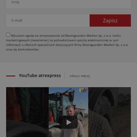
01.08.2026
Elektryczne maszyny terenowe: 3 kluczowe trendy
31.07.2026
Kukurydza w Polsce: aktualny stan plantacji
30.07.2026
Wyrażam zgodę na otrzymywanie od Boomgaarden Medien Sp. z o.o. treści
marketingowych (newsletter) za pośrednictwem poczty elektronicznej w tym
Amazone ZG-TX precyzyjniejszy rozsiewacz
informacji o ofertach specjalnych dotyczących firmy Boomgaarden Medien Sp. z o.o.
oraz jej kontrahentów.
29.07.2026
YouTube atrexpress
zobacz więcej