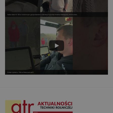
Valtra Serie N 135 w rodzinnym gospodarstwie Państwa Pszonka! #valtra #atrexpress #rolnictwo
Pokaz systemu TIM w Braszowicach!