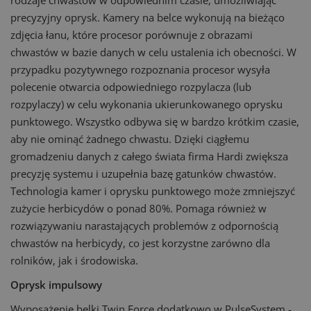
rodzaje chwastów w odpowiednim czasie, umożliwiając
precyzyjny oprysk. Kamery na belce wykonują na bieżąco
zdjęcia łanu, które procesor porównuje z obrazami
chwastów w bazie danych w celu ustalenia ich obecności. W
przypadku pozytywnego rozpoznania procesor wysyła
polecenie otwarcia odpowiedniego rozpylacza (lub
rozpylaczy) w celu wykonania ukierunkowanego oprysku
punktowego. Wszystko odbywa się w bardzo krótkim czasie,
aby nie ominąć żadnego chwastu. Dzięki ciągłemu
gromadzeniu danych z całego świata firma Hardi zwiększa
precyzję systemu i uzupełnia bazę gatunków chwastów.
Technologia kamer i oprysku punktowego może zmniejszyć
zużycie herbicydów o ponad 80%. Pomaga również w
rozwiązywaniu narastających problemów z odpornością
chwastów na herbicydy, co jest korzystne zarówno dla
rolników, jak i środowiska.
Oprysk impulsowy
Wyposażenie belki Twin Force dodatkowo w PulseSystem -