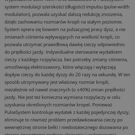
system modulacji szerokości (długości) impulsu (pulse-width
modulation), pozwala uzyskać dalszą redukcję znoszenia,
dzięki zachowaniu rozmiarów kropli na stałym poziomie.
System opiera się bowiem na pulsacyjnej pracy dysz, a nie
zmianach ciśnienia wpływających na wielkość kropli, co
pozwala utrzymać prawidłową dawkę cieczy odpowiednio
do prędkości jazdy. Indywidualne sterowanie wydatkiem
cieczy z każdego rozpylacza, bez potrzeby zmiany ciśnienia,
umożliwiają elektrozawory, które włączają i wyłączają
dopływ cieczy do każdej dyszy do 20 razy na sekundę. W ten
sposób utrzymywany jest właściwy rozmiar kropli,
niezależnie od nawet znacznych (o ±40%) zmian prędkości
jazdy. Nie jest też konieczna wymiana rozpylaczy w celu
uzyskania określonych rozmiarów kropel. Ponieważ
PulseSystem kontroluje wydatek z każdej pojedynczej dyszy,
eliminuje to również problem przedawkowania cieczy po
wewnętrznej stronie belki i niedostatecznego dozowania po
stronie zewnętrznej podczas skręcania i wykonywania