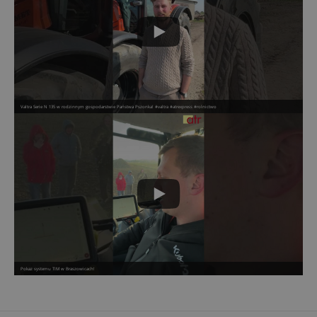
Valtra Serie N 135 w rodzinnym gospodarstwie Państwa Pszonka! #valtra #atrexpress #rolnictwo
Pokaz systemu TIM w Braszowicach!