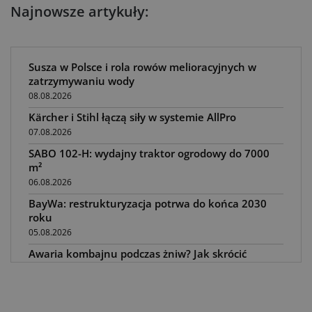
Najnowsze artykuły:
Susza w Polsce i rola rowów melioracyjnych w
zatrzymywaniu wody
08.08.2026
Kärcher i Stihl łączą siły w systemie AllPro
07.08.2026
SABO 102-H: wydajny traktor ogrodowy do 7000
m²
06.08.2026
BayWa: restrukturyzacja potrwa do końca 2030
roku
05.08.2026
Awaria kombajnu podczas żniw? Jak skrócić
przestój
04.08.2026
UOKiK nałożył 136 mln zł kar za zmowę dealerów