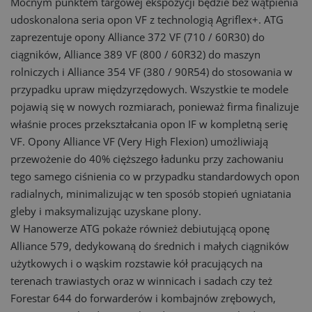
Mocnym punktem targowej ekspozycji będzie bez wątpienia
udoskonalona seria opon VF z technologią Agriflex+. ATG
zaprezentuje opony Alliance 372 VF (710 / 60R30) do
ciągników, Alliance 389 VF (800 / 60R32) do maszyn
rolniczych i Alliance 354 VF (380 / 90R54) do stosowania w
przypadku upraw międzyrzędowych. Wszystkie te modele
pojawią się w nowych rozmiarach, ponieważ firma finalizuje
właśnie proces przekształcania opon IF w kompletną serię
VF. Opony Alliance VF (Very High Flexion) umożliwiają
przewożenie do 40% cięższego ładunku przy zachowaniu
tego samego ciśnienia co w przypadku standardowych opon
radialnych, minimalizując w ten sposób stopień ugniatania
gleby i maksymalizując uzyskane plony.
W Hanowerze ATG pokaże również debiutującą oponę
Alliance 579, dedykowaną do średnich i małych ciągników
użytkowych i o wąskim rozstawie kół pracujących na
terenach trawiastych oraz w winnicach i sadach czy też
Forestar 644 do forwarderów i kombajnów zrębowych,