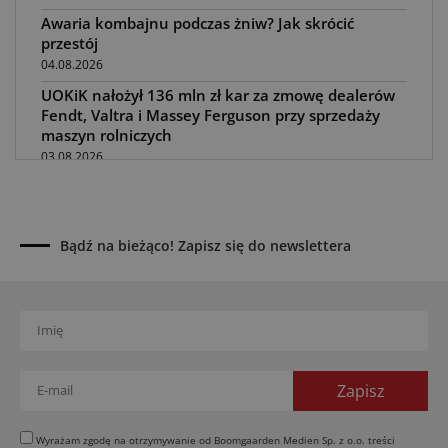
Awaria kombajnu podczas żniw? Jak skrócić
przestój
04.08.2026
UOKiK nałożył 136 mln zł kar za zmowę dealerów
Fendt, Valtra i Massey Ferguson przy sprzedaży
maszyn rolniczych
03.08.2026
Kverneland Tersus 4000: trzy nowe kosiarki
bijakowe
03.08.2026
Bądź na bieżąco! Zapisz się do newslettera
Rzepak hybrydowy: sposób na wyższą rentowność
02.08.2026
Europejski przemysł maszyn rolniczych w recesji
01.08.2026
Elektryczne maszyny terenowe: 3 kluczowe trendy
31.07.2026
Kukurydza w Polsce: aktualny stan plantacji
30.07.2026
Wyrażam zgodę na otrzymywanie od Boomgaarden Medien Sp. z o.o. treści