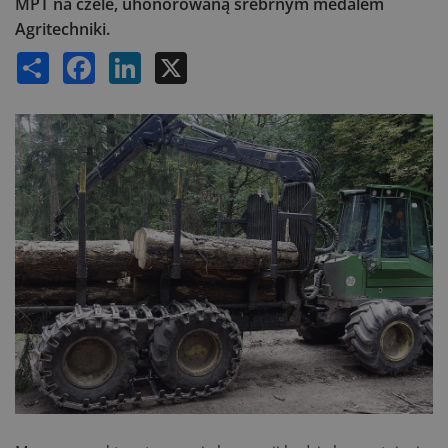
MPT na czele, uhonorowaną srebrnym medalem
Agritechniki.
Share
Facebook
LinkedIn
X