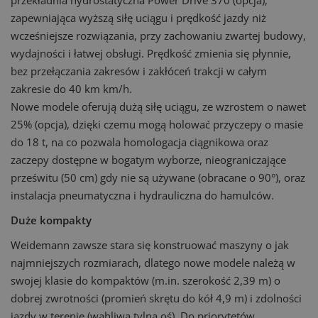
przekładnia hydrostatyczna Power Drive 370 (opcja),
zapewniająca wyższą siłę uciągu i prędkość jazdy niż
wcześniejsze rozwiązania, przy zachowaniu zwartej budowy,
wydajności i łatwej obsługi. Prędkość zmienia się płynnie,
bez przełączania zakresów i zakłóceń trakcji w całym
zakresie do 40 km km/h.
Nowe modele oferują dużą siłę uciągu, ze wzrostem o nawet
25% (opcja), dzięki czemu mogą holować przyczepy o masie
do 18 t, na co pozwala homologacja ciągnikowa oraz
zaczepy dostępne w bogatym wyborze, nieograniczające
prześwitu (50 cm) gdy nie są używane (obracane o 90°), oraz
instalacja pneumatyczna i hydrauliczna do hamulców.
Duże kompakty
Weidemann zawsze stara się konstruować maszyny o jak
najmniejszych rozmiarach, dlatego nowe modele należą w
swojej klasie do kompaktów (m.in. szerokość 2,39 m) o
dobrej zwrotności (promień skrętu do kół 4,9 m) i zdolności
jazdy w terenie (wahliwa tylna oś). Do priorytetów