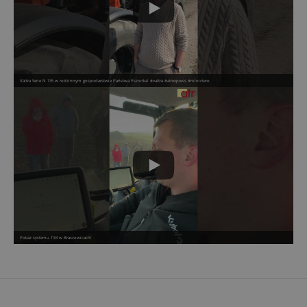
Valtra Serie N 135 w rodzinnym gospodarstwie Państwa Pszonka! #valtra #atrexpress #rolnictwo
Pokaz systemu TIM w Braszowicach!