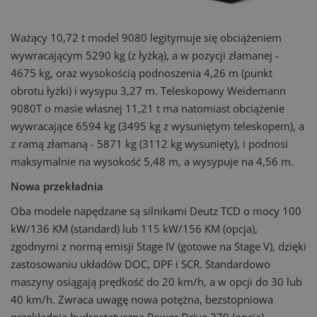
Ważący 10,72 t model 9080 legitymuje się obciążeniem
wywracającym 5290 kg (z łyżką), a w pozycji złamanej -
4675 kg, oraz wysokością podnoszenia 4,26 m (punkt
obrotu łyżki) i wysypu 3,27 m. Teleskopowy Weidemann
9080T o masie własnej 11,21 t ma natomiast obciążenie
wywracające 6594 kg (3495 kg z wysuniętym teleskopem), a
z ramą złamaną - 5871 kg (3112 kg wysunięty), i podnosi
maksymalnie na wysokość 5,48 m, a wysypuje na 4,56 m.
Nowa przekładnia
Oba modele napędzane są silnikami Deutz TCD o mocy 100
kW/136 KM (standard) lub 115 kW/156 KM (opcja),
zgodnymi z normą emisji Stage IV (gotowe na Stage V), dzięki
zastosowaniu układów DOC, DPF i SCR. Standardowo
maszyny osiągają prędkość do 20 km/h, a w opcji do 30 lub
40 km/h. Zwraca uwagę nowa potężna, bezstopniowa