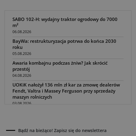
SABO 102-H: wydajny traktor ogrodowy do 7000
m²
06.08.2026
BayWa: restrukturyzacja potrwa do końca 2030
roku
05.08.2026
Awaria kombajnu podczas żniw? Jak skrócić
przestój
04.08.2026
UOKiK nałożył 136 mln zł kar za zmowę dealerów
Fendt, Valtra i Massey Ferguson przy sprzedaży
maszyn rolniczych
03.08.2026
Kverneland Tersus 4000: trzy nowe kosiarki
bijakowe
03.08.2026
Bądź na bieżąco! Zapisz się do newslettera
Rzepak hybrydowy: sposób na wyższą rentowność