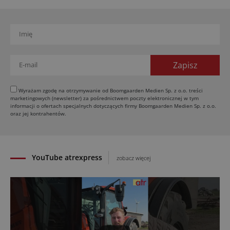
02.08.2026
Europejski przemysł maszyn rolniczych w recesji
01.08.2026
Elektryczne maszyny terenowe: 3 kluczowe trendy
31.07.2026
Kukurydza w Polsce: aktualny stan plantacji
30.07.2026
Wyrażam zgodę na otrzymywanie od Boomgaarden Medien Sp. z o.o. treści
marketingowych (newsletter) za pośrednictwem poczty elektronicznej w tym
Amazone ZG-TX precyzyjniejszy rozsiewacz
informacji o ofertach specjalnych dotyczących firmy Boomgaarden Medien Sp. z o.o.
oraz jej kontrahentów.
29.07.2026
YouTube atrexpress
zobacz więcej