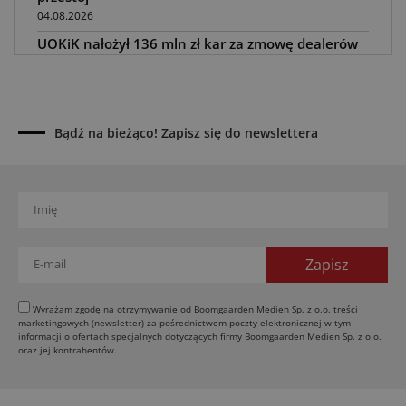
04.08.2026
UOKiK nałożył 136 mln zł kar za zmowę dealerów
Fendt, Valtra i Massey Ferguson przy sprzedaży
maszyn rolniczych
03.08.2026
Kverneland Tersus 4000: trzy nowe kosiarki
Bądź na bieżąco! Zapisz się do newslettera
bijakowe
03.08.2026
Rzepak hybrydowy: sposób na wyższą rentowność
02.08.2026
Europejski przemysł maszyn rolniczych w recesji
01.08.2026
Elektryczne maszyny terenowe: 3 kluczowe trendy
31.07.2026
Wyrażam zgodę na otrzymywanie od Boomgaarden Medien Sp. z o.o. treści
marketingowych (newsletter) za pośrednictwem poczty elektronicznej w tym
Kukurydza w Polsce: aktualny stan plantacji
informacji o ofertach specjalnych dotyczących firmy Boomgaarden Medien Sp. z o.o.
oraz jej kontrahentów.
30.07.2026