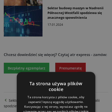
Sektor budowy maszyn w Nadrenii
Północnej-Westfalii spodziewa się
znacznego spowolnienia
17.01.2024
Chcesz dowiedzieć się więcej?
Czytaj atr express - zamów:
Bezpłatny egzemplarz
Prenumeratę
Ta strona używa plików
cookie
Ta strona korzysta z plików cookie, aby
Sektor budowy maszyn w Nadrenii Północnej-Westfalii
zapewnić lepszą wygodę użytkowania.
spodziewa się znacznego spowolnienia
Korzystając z tej strony, wyrażasz zgodę na
używanie przez nas wszystkich plików cookie
Ceny bydła rzeźnego nadal rosną