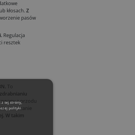
datkowe
ub kłosach.
Z
tworzenie pasów
.
Regulacja
i resztek
3N.
To
ozdrabnianiu
owany z przodu
z tej strony,
ie i mieszanie
zej polityki
ej. W takim