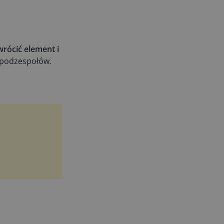
rócić element i
 podzespołów.