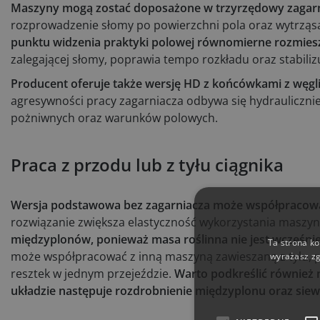
Maszyny mogą zostać doposażone w trzyrzędowy zagarn
rozprowadzenie słomy po powierzchni pola oraz wytrząsa
punktu widzenia praktyki polowej równomierne rozmiesz
zalegającej słomy, poprawia tempo rozkładu oraz stabiliz
Producent oferuje także wersję HD z końcówkami z węgli
agresywności pracy zagarniacza odbywa się hydraulicznie
pożniwnych oraz warunków polowych.
Praca z przodu lub z tyłu ciągnika
Wersja podstawowa bez zagarniacza może współpracować 
rozwiązanie zwiększa elastyczność wykorzystania maszyn
międzyplonów, ponieważ masa roślinna nie jest wcześniej
Ta strona ko
może współpracować z inną maszyną zawieszaną z tyłu, p
wyrażasz zg
resztek w jednym przejeździe.
Warto podkreślić również 
układzie następuje rozdrobnienie międzyplonu oraz siew