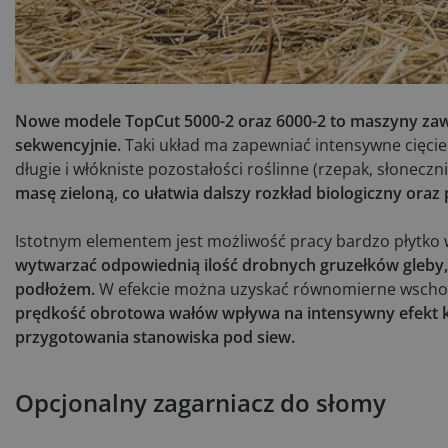
Nowe modele TopCut 5000-2 oraz 6000-2 to maszyny za
sekwencyjnie.
Taki układ ma zapewniać intensywne cięcie 
długie i włókniste pozostałości roślinne (rzepak, słonecz
masę zieloną, co ułatwia dalszy rozkład biologiczny ora
Istotnym elementem jest możliwość pracy bardzo płytko 
wytwarzać odpowiednią ilość drobnych gruzełków gleby
podłożem.
W efekcie można uzyskać równomierne wscho
prędkość obrotowa wałów wpływa na intensywny efekt 
przygotowania stanowiska pod siew.
Opcjonalny zagarniacz do słomy