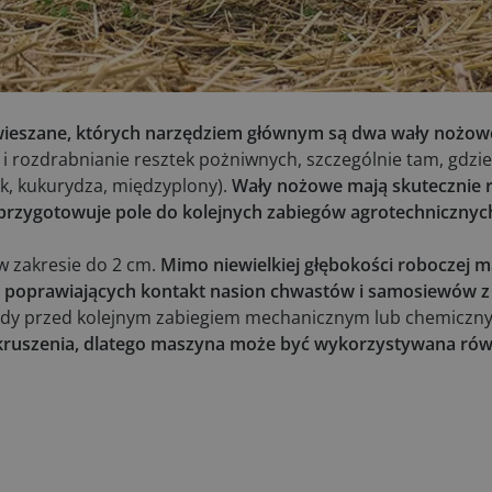
wieszane, których narzędziem głównym są dwa wały nożow
i rozdrabnianie resztek pożniwnych, szczególnie tam, gdzi
nik, kukurydza, międzyplony).
Wały nożowe mają skutecznie ro
z przygotowuje pole do kolejnych zabiegów agrotechnicznyc
w zakresie do 2 cm.
Mimo niewielkiej głębokości roboczej 
, poprawiających kontakt nasion chwastów i samosiewów z
dy przed kolejnym zabiegiem mechanicznym lub chemiczn
kruszenia, dlatego maszyna może być wykorzystywana rów