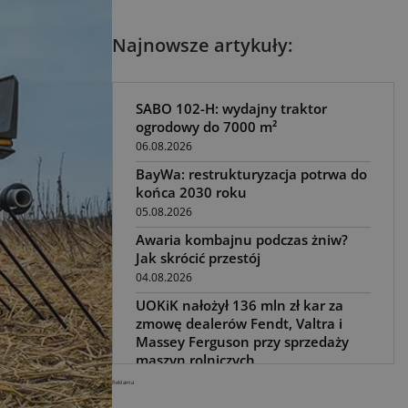
Najnowsze artykuły:
SABO 102-H: wydajny traktor
ogrodowy do 7000 m²
06.08.2026
BayWa: restrukturyzacja potrwa do
końca 2030 roku
05.08.2026
Awaria kombajnu podczas żniw?
Jak skrócić przestój
04.08.2026
UOKiK nałożył 136 mln zł kar za
zmowę dealerów Fendt, Valtra i
Massey Ferguson przy sprzedaży
maszyn rolniczych
03.08.2026
Reklama
Kverneland Tersus 4000: trzy nowe