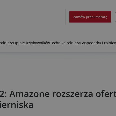
Zamów prenumeratę
rolnicze
Opinie użytkowników
Technika rolnicza
Gospodarka i rolnic
-2: Amazone rozszerza ofer
ierniska