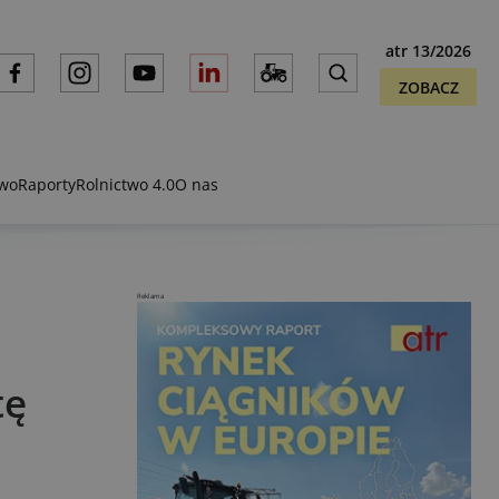
atr 13/2026
ZOBACZ
two
Raporty
Rolnictwo 4.0
O nas
Reklama
tę