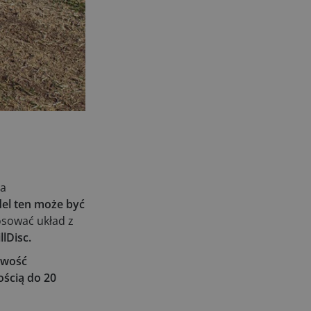
ła
el ten może być
sować układ z
llDisc.
iwość
ścią do 20