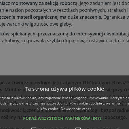
iacz montowany za sekcją roboczą.
Jego zadaniem jest do
nie nasion pozostałych w resztkach pożniwnych, strąkach l
czenie materii organicznej ma duże znaczenie.
Ogranicza 
uje warunki wilgotnościowe gleby.
ków spiekanych, przeznaczoną do intensywnej eksploatacji
 z kabiny, co pozwala szybko dopasować ustawienia do ilośc
zarówno z przednim, jak i z tylnym TUZ kategorii 3 oraz 
Ta strona używa plików cookie
y.
Montaż przedni szczególnie dobrze sprawdza się przy r
 ugniatana przez koła ciągnika.
Dodatkowo TopCut zamont
rzysta z plików cookie, aby zapewnić lepszą wygodę użytkowania. Korzystając 
rzykładowo broną talerzową, umożliwiając jednoczesne cięc
odę na używanie przez nas wszystkich plików cookie zgodnie z warunkami nas
plików cookie.
Dowiedz się więcej
możliwość łączenia z siewnikiem w technologii bezpośredni
 rośliny następczej podczas jednego przejazdu roboczego.
POKAŻ WSZYSTKICH PARTNERÓW
(847) →