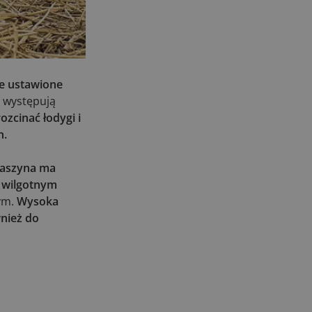
kosiarki bijakowe
03.08.2026
Rzepak hybrydowy: sposób na
wyższą rentowność
02.08.2026
e ustawione
Europejski przemysł maszyn
e występują
rolniczych w recesji
zcinać łodygi i
01.08.2026
h.
Elektryczne maszyny terenowe: 3
kluczowe trendy
maszyna ma
31.07.2026
 wilgotnym
Kukurydza w Polsce: aktualny stan
ym.
Wysoka
plantacji
nież do
30.07.2026
Amazone ZG-TX precyzyjniejszy
rozsiewacz
29.07.2026