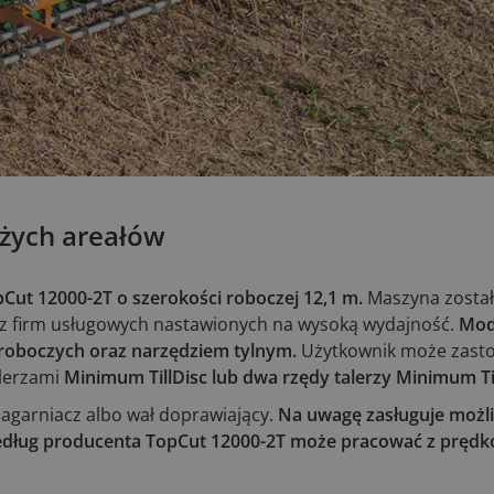
użych areałów
pCut 12000-2T o szerokości roboczej 12,1 m.
Maszyna zosta
z firm usługowych nastawionych na wysoką wydajność.
Mod
roboczych oraz narzędziem tylnym.
Użytkownik może zasto
lerzami
Minimum TillDisc lub dwa rzędy talerzy Minimum Ti
agarniacz albo wał doprawiający.
Na uwagę zasługuje możl
edług producenta TopCut 12000-2T może pracować z prędko