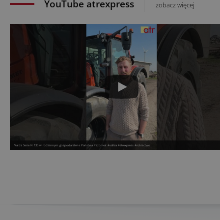
YouTube atrexpress
zobacz więcej
Valtra Serie N 135 w rodzinnym gospodarstwie Państwa Pszonka! #valtra #atrexpress #rolnictwo