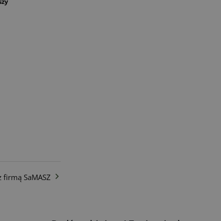
szy
z firmą SaMASZ