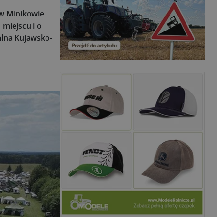
w Minikowie
miejscu i o
alna Kujawsko-