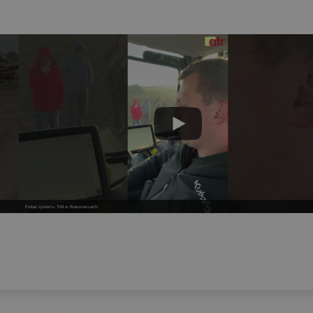
Pokaz systemu TIM w Braszowicach!