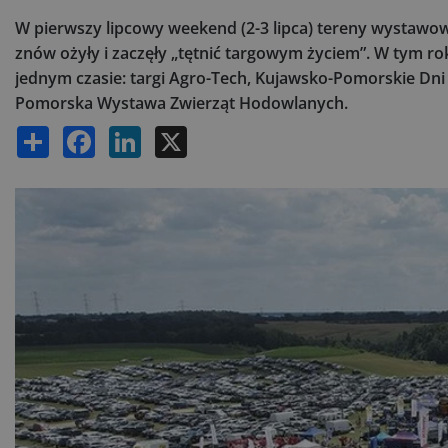
W pierwszy lipcowy weekend (2-3 lipca) tereny wystaw
znów ożyły i zaczęły „tętnić targowym życiem”. W tym r
jednym czasie: targi Agro-Tech, Kujawsko-Pomorskie Dn
Pomorska Wystawa Zwierząt Hodowlanych.
Share
Facebook
LinkedIn
X