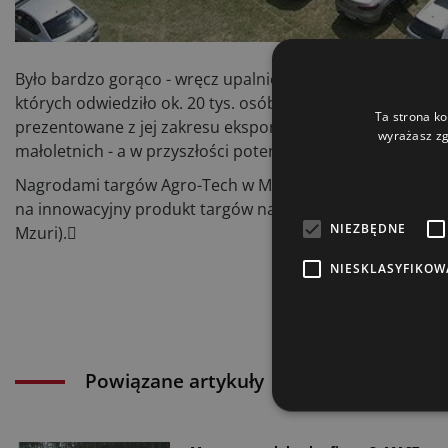
Było bardzo gorąco - wręcz upalnie, ale pomimo niedogo
których odwiedziło ok. 20 tys. osób. Ponad 70% powierzchni
Ta strona ko
prezentowane z jej zakresu eksponaty przyciągnęły odwied
wyrażasz zg
małoletnich - a w przyszłości potencjalnych klientów i uż
Nagrodami targów Agro-Tech w Minikowie uhonorowano fir
na innowacyjny produkt targów nagrodzono m.in. siewnik
NIEZBĘDNE
Mzuri).
NIESKLASYFIKOW
Powiązane artykuły