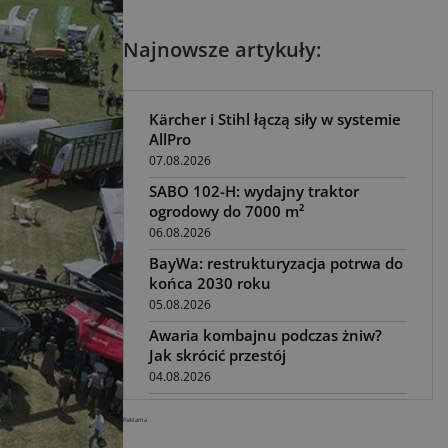
Najnowsze artykuły:
Kärcher i Stihl łączą siły w systemie
AllPro
07.08.2026
SABO 102-H: wydajny traktor
ogrodowy do 7000 m²
06.08.2026
BayWa: restrukturyzacja potrwa do
końca 2030 roku
05.08.2026
Awaria kombajnu podczas żniw?
Jak skrócić przestój
04.08.2026
UOKiK nałożył 136 mln zł kar za
Reklama
zmowę dealerów Fendt, Valtra i
Massey Ferguson przy sprzedaży