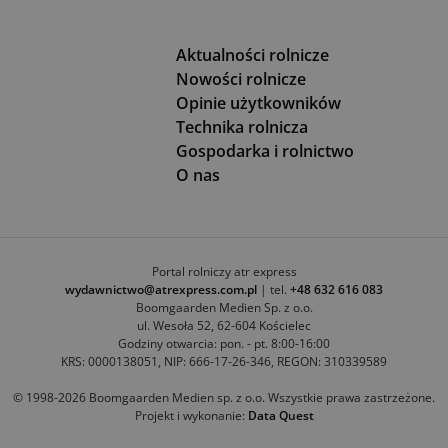
Aktualności rolnicze
Nowości rolnicze
Opinie użytkowników
Technika rolnicza
Gospodarka i rolnictwo
O nas
Portal rolniczy atr express
wydawnictwo@atrexpress.com.pl
| tel.
+48 632 616 083
Boomgaarden Medien Sp. z o.o.
ul. Wesoła 52, 62-604 Kościelec
Godziny otwarcia: pon. - pt. 8:00-16:00
KRS: 0000138051, NIP: 666-17-26-346, REGON: 310339589
© 1998-2026 Boomgaarden Medien sp. z o.o. Wszystkie prawa zastrzeżone.
Projekt i wykonanie:
Data Quest