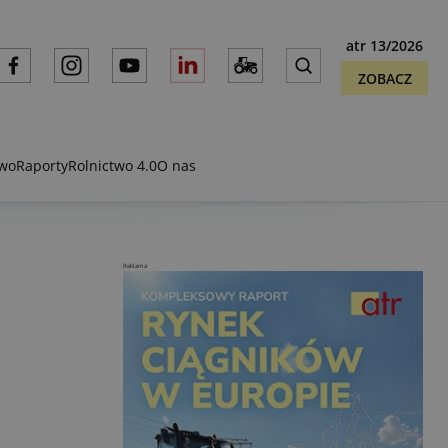
atr 13/2026
ZOBACZ
two
Raporty
Rolnictwo 4.0
O nas
Reklama