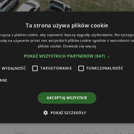
dności jakie zafundowała aura do Minikowa przyjechało 25
Ta strona używa plików cookie
 tradycyjnie już zajęła technika rolnicza i innowacje w roln
rzysta z plików cookie, aby zapewnić lepszą wygodę użytkowania. Korzystając 
zających i to zarówno tych dorosłych jak i przyszłych - obe
odę na używanie przez nas wszystkich plików cookie zgodnie z warunkami nas
ytkowników prezentowanej techniki rolniczej.
plików cookie.
Dowiedz się więcej
my: De-Laval, Inter-Vax i Agro-Land (otrzymały Grand Prix
POKAŻ WSZYSTKICH PARTNERÓW
(847) →
 ze zbiornikiem 4-komorowym i mulczer I-Cut 300+ (propozy
WYDAJNOŚĆ
TARGETOWANIE
FUNKCJONALNOŚĆ
ANE
AKCEPTUJ WSZYSTKIE
POKAŻ SZCZEGÓŁY