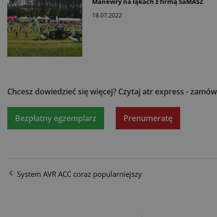
Manewry na łąkach z firmą SaMASZ
18.07.2022
Chcesz dowiedzieć się więcej?
Czytaj atr express - zamów
Bezpłatny egzemplarz
Prenumeratę
System AVR ACC coraz popularniejszy