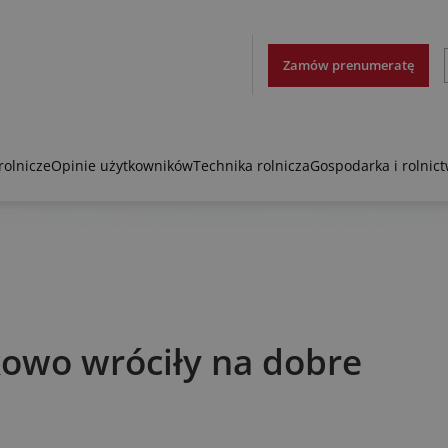
Zamów prenumeratę
rolnicze
Opinie użytkowników
Technika rolnicza
Gospodarka i rolnic
kowo wróciły na dobre