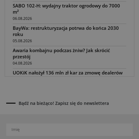
SABO 102-H: wydajny traktor ogrodowy do 7000
m²
06.08.2026
BayWa: restrukturyzacja potrwa do końca 2030
roku
05.08.2026
Awaria kombajnu podczas żniw? Jak skrócić
przestój
04.08.2026
UOKiK nałożył 136 mln zł kar za zmowę dealerów
Fendt, Valtra i Massey Ferguson przy sprzedaży
maszyn rolniczych
03.08.2026
Kverneland Tersus 4000: trzy nowe kosiarki
Bądź na bieżąco! Zapisz się do newslettera
bijakowe
03.08.2026
Rzepak hybrydowy: sposób na wyższą rentowność
02.08.2026