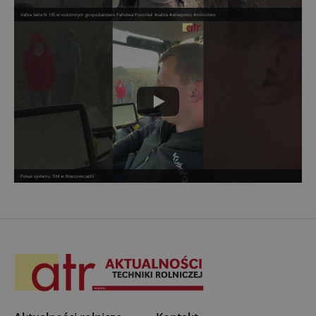
Valtra Serie N 135 w rodzinnym gospodarstwie Państwa Pszonka! #valtra #atrexpress #rolnictwo
Pokaz systemu TIM w Braszowicach!