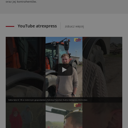
oraz jej kontrahentów.
30.07.2026
YouTube atrexpress
zobacz więcej
Valtra Serie N 135 w rodzinnym gospodarstwie Państwa Pszonka! #valtra #atrexpress #rolnictwo