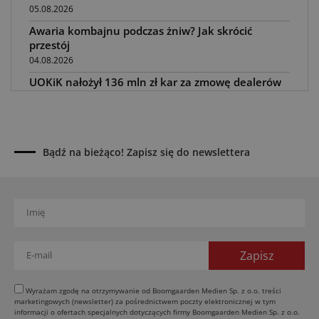
05.08.2026
Awaria kombajnu podczas żniw? Jak skrócić
przestój
04.08.2026
UOKiK nałożył 136 mln zł kar za zmowę dealerów
Fendt, Valtra i Massey Ferguson przy sprzedaży
maszyn rolniczych
03.08.2026
Kverneland Tersus 4000: trzy nowe kosiarki
Bądź na bieżąco! Zapisz się do newslettera
bijakowe
03.08.2026
Rzepak hybrydowy: sposób na wyższą rentowność
02.08.2026
Europejski przemysł maszyn rolniczych w recesji
01.08.2026
Elektryczne maszyny terenowe: 3 kluczowe trendy
31.07.2026
Wyrażam zgodę na otrzymywanie od Boomgaarden Medien Sp. z o.o. treści
marketingowych (newsletter) za pośrednictwem poczty elektronicznej w tym
Kukurydza w Polsce: aktualny stan plantacji
informacji o ofertach specjalnych dotyczących firmy Boomgaarden Medien Sp. z o.o.