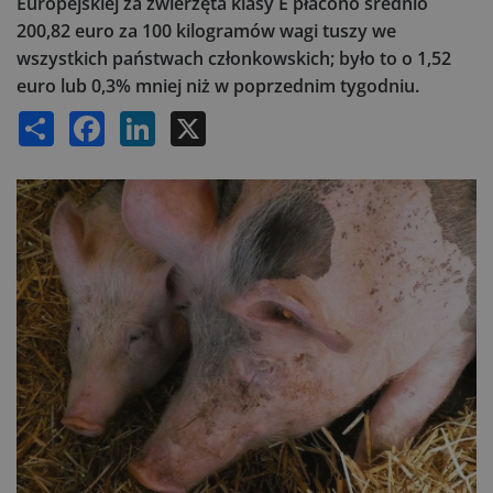
Europejskiej za zwierzęta klasy E płacono średnio
200,82 euro za 100 kilogramów wagi tuszy we
wszystkich państwach członkowskich; było to o 1,52
euro lub 0,3% mniej niż w poprzednim tygodniu.
Share
Facebook
LinkedIn
X