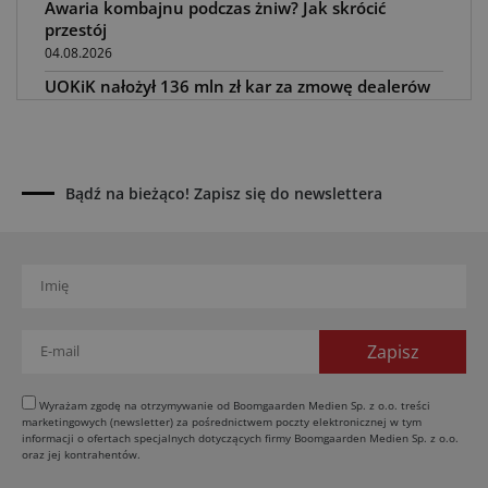
Awaria kombajnu podczas żniw? Jak skrócić
przestój
04.08.2026
UOKiK nałożył 136 mln zł kar za zmowę dealerów
Fendt, Valtra i Massey Ferguson przy sprzedaży
maszyn rolniczych
03.08.2026
Kverneland Tersus 4000: trzy nowe kosiarki
Bądź na bieżąco! Zapisz się do newslettera
bijakowe
03.08.2026
Rzepak hybrydowy: sposób na wyższą rentowność
02.08.2026
Europejski przemysł maszyn rolniczych w recesji
01.08.2026
Elektryczne maszyny terenowe: 3 kluczowe trendy
31.07.2026
Wyrażam zgodę na otrzymywanie od Boomgaarden Medien Sp. z o.o. treści
marketingowych (newsletter) za pośrednictwem poczty elektronicznej w tym
Kukurydza w Polsce: aktualny stan plantacji
informacji o ofertach specjalnych dotyczących firmy Boomgaarden Medien Sp. z o.o.
oraz jej kontrahentów.
30.07.2026