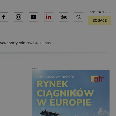
atr 13/2026
ZOBACZ
two
Raporty
Rolnictwo 4.0
O nas
Reklama