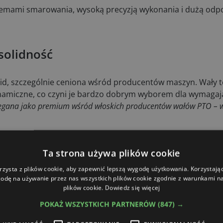
stemami smarowania, wysoką precyzją wykonania i dużą odp
 solidność
eid, szczególnie ceniona wśród producentów maszyn. Wały t
ynamiczne, co czyni je bardzo dobrym wyborem dla wymagaj
trzegana jako premium wśród włoskich producentów wałów PTO – 
la mniejszych gospodarstw
Ta strona używa plików cookie
rzysta z plików cookie, aby zapewnić lepszą wygodę użytkowania. Korzystając 
dedykowana mniej wymagającym zastosowaniom.
– Jeśli chodzi
odę na używanie przez nas wszystkich plików cookie zgodnie z warunkami nas
plików cookie.
Dowiedz się więcej
egorii cenowej ciężko było znaleźć lepszy produkt –
zauważa Foryc
marką własną Kramp.
POKAŻ WSZYSTKICH PARTNERÓW
(847) →