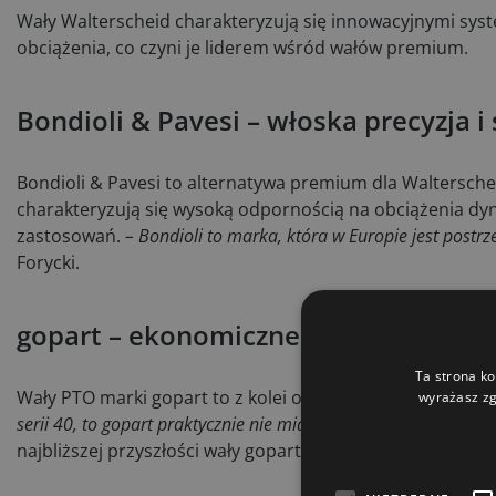
Wały Walterscheid charakteryzują się innowacyjnymi sy
obciążenia, co czyni je liderem wśród wałów premium.
Bondioli & Pavesi – włoska precyzja i
Bondioli & Pavesi to alternatywa premium dla Waltersch
charakteryzują się wysoką odpornością na obciążenia d
zastosowań.
– Bondioli to marka, która w Europie jest pos
Forycki​.
gopart – ekonomiczne rozwiązanie d
Ta strona ko
Wały PTO marki gopart to z kolei opcja ekonomiczna, 
wyrażasz zg
serii 40, to gopart praktycznie nie miał konkurencji – w tej kat
najbliższej przyszłości wały gopart zostaną zastąpione 