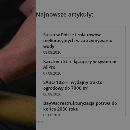
Najnowsze artykuły:
Susza w Polsce i rola rowów
melioracyjnych w zatrzymywaniu
wody
08.08.2026
Kärcher i Stihl łączą siły w systemie
AllPro
07.08.2026
SABO 102-H: wydajny traktor
ogrodowy do 7000 m²
06.08.2026
BayWa: restrukturyzacja potrwa do
końca 2030 roku
05.08.2026
Reklama
Awaria kombajnu podczas żniw?
Jak skrócić przestój