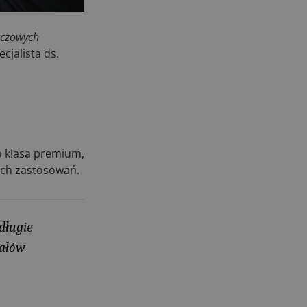
04.08.2026
UOKiK nałożył 136 mln zł kar za
uczowych
zmowę dealerów Fendt, Valtra i
cjalista ds.
Massey Ferguson przy sprzedaży
maszyn rolniczych
03.08.2026
Kverneland Tersus 4000: trzy nowe
kosiarki bijakowe
03.08.2026
to klasa premium,
Rzepak hybrydowy: sposób na
ych zastosowań.
wyższą rentowność
02.08.2026
Europejski przemysł maszyn
rolniczych w recesji
długie
01.08.2026
wałów
Elektryczne maszyny terenowe: 3
kluczowe trendy
31.07.2026