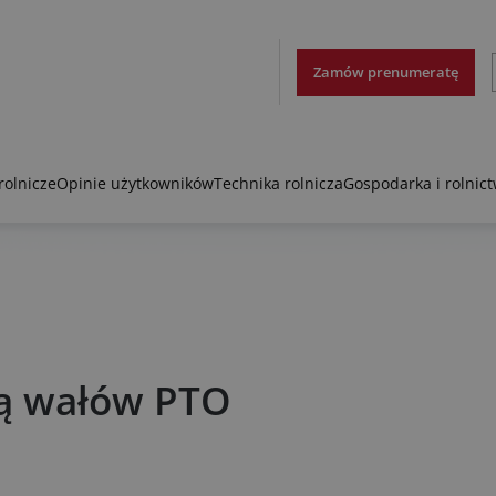
Zamów prenumeratę
rolnicze
Opinie użytkowników
Technika rolnicza
Gospodarka i rolnic
tą wałów PTO