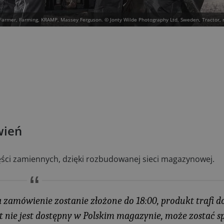
Farmer, Farming, KRAMP, Massey Ferguson. © Jonty Wilde Photography Ltd, Sweden, Tractor, 
wień
ci zamiennych, dzięki rozbudowanej sieci magazynowej.
 a zamówienie zostanie złożone do 18:00, produkt trafi 
kt nie jest dostępny w Polskim magazynie, może zostać 