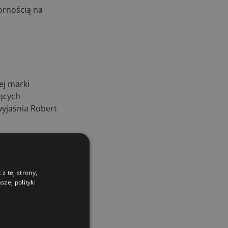
ornością na
ej marki
ących
w
yjaśnia Robert
z tej strony,
 o wały słabsze, do
zej polityki
ki​. W