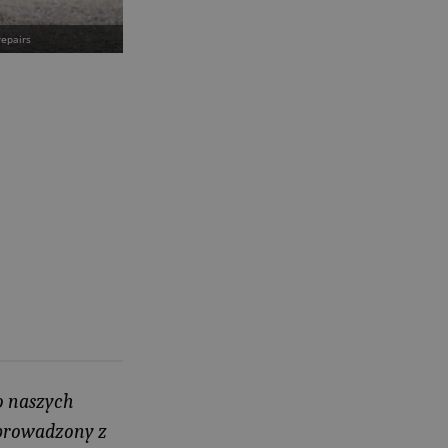
repairs
do naszych
sprowadzony z