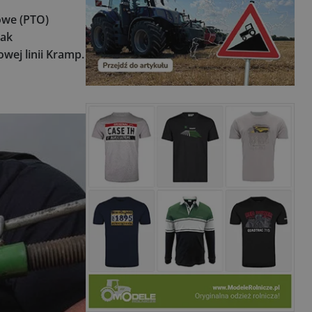
owe (PTO)
jak
wej linii Kramp.