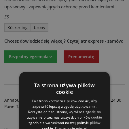
uprawowy i zapewniających ochronę przed kamieniami.
SS
Köckerling
brony
Chcesz dowiedzieć się więcej?
Czytaj atr express - zamów:
Bezpłatny egzemplarz
Prenumeratę
Ta strona używa plików
cookie
AGCO/Fendt - Rozwój ugruntowany
Annaburger - Lekki, ale mocarny wóz asenizacyjny HTS 24.30
Ta strona korzysta z plików cookie, aby
PowerTanker
zapewnić lepszą wygodę użytkowania.
Korzystając z tej strony, wyrażasz zgodę na
używanie przez nas wszystkich plików cookie
zgodnie z warunkami naszej polityki plików
cookie.
Dowiedz się więcej