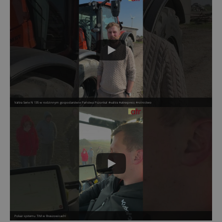
Valtra Serie N 135 w rodzinnym gospodarstwie Państwa Pszonka! #valtra #atrexpress #rolnictwo
Pokaz systemu TIM w Braszowicach!