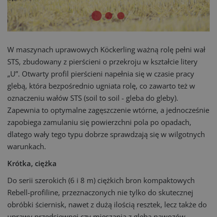
W maszynach uprawowych Köckerling ważną rolę pełni wał
STS, zbudowany z pierścieni o przekroju w kształcie litery
„U”. Otwarty profil pierścieni napełnia się w czasie pracy
glebą, która bezpośrednio ugniata rolę, co zawarto też w
oznaczeniu wałów STS (soil to soil - gleba do gleby).
Zapewnia to optymalne zagęszczenie wtórne, a jednocześnie
zapobiega zamulaniu się powierzchni pola po opadach,
dlatego wały tego typu dobrze sprawdzają się w wilgotnych
warunkach.
Krótka, ciężka
Do serii szerokich (6 i 8 m) ciężkich bron kompaktowych
Rebell-profiline, przeznaczonych nie tylko do skutecznej
obróbki ściernisk, nawet z dużą ilością resztek, lecz także do
uprawy przedsiewnej czy mieszania z glebą nawozów