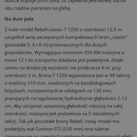
dobrze kopiuje profil pola, co zapewnia jednakowy nacisk
obu rzędów pierścieni na glebę.
Na duże pola
Z kolei model Rebell-classic-T 1250 o szerokości 12,5 m
uzupełnił serię zaczepianych kompaktowych bron „classic”
(pozostałe 5, 6 i 8 m) przeznaczonych dla dużych
gospodarstw. Wymagająca minimum 350 KM maszyna o
masie 12 t do transportu składana jest podwójnie, dzięki
czemu na drodze jej wysokość nie przekracza 4 m, przy
szerokości 3 m. Brona T 1250 wyposażona jest w 98 talerzy
o średnicy 510 mm, osadzonych na bezobsługowych
łożyskach, rozstawionych w odstępach co 130 mm,
pracujących na regulowanej hydraulicznie głębokości 2-12
cm. Aby utrzymać ustawioną głębokość roboczą na całej
szerokości, maszyna jest podzielona na 5 niezależnych
sekcji. Tak jak pozostałe brony Rebell, nowy model ma
podwójny wał Contour-STS (530 mm) oraz talerze
zamocowane na szerokich sprężynach wzmacniających efekt