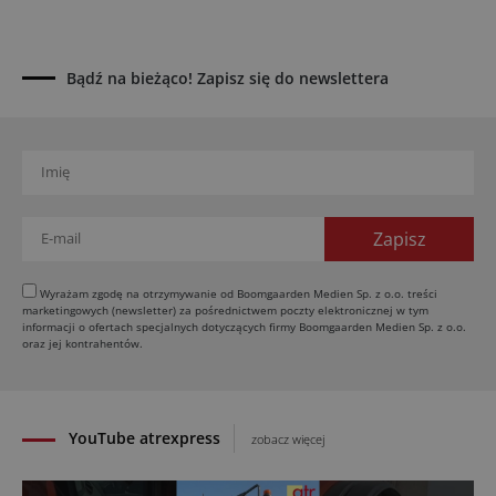
04.08.2026
UOKiK nałożył 136 mln zł kar za zmowę dealerów
Fendt, Valtra i Massey Ferguson przy sprzedaży
Bądź na bieżąco! Zapisz się do newslettera
maszyn rolniczych
03.08.2026
Kverneland Tersus 4000: trzy nowe kosiarki
bijakowe
03.08.2026
Rzepak hybrydowy: sposób na wyższą rentowność
02.08.2026
Europejski przemysł maszyn rolniczych w recesji
Wyrażam zgodę na otrzymywanie od Boomgaarden Medien Sp. z o.o. treści
marketingowych (newsletter) za pośrednictwem poczty elektronicznej w tym
01.08.2026
informacji o ofertach specjalnych dotyczących firmy Boomgaarden Medien Sp. z o.o.
Elektryczne maszyny terenowe: 3 kluczowe trendy
oraz jej kontrahentów.
31.07.2026
YouTube atrexpress
zobacz więcej