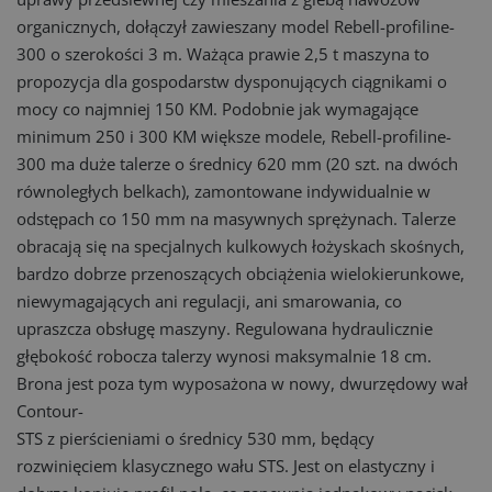
organicznych, dołączył zawieszany model Rebell-profiline-
300 o szerokości 3 m. Ważąca prawie 2,5 t maszyna to
propozycja dla gospodarstw dysponujących ciągnikami o
mocy co najmniej 150 KM. Podobnie jak wymagające
minimum 250 i 300 KM większe modele, Rebell-profiline-
300 ma duże talerze o średnicy 620 mm (20 szt. na dwóch
równoległych belkach), zamontowane indywidualnie w
odstępach co 150 mm na masywnych sprężynach. Talerze
obracają się na specjalnych kulkowych łożyskach skośnych,
bardzo dobrze przenoszących obciążenia wielokierunkowe,
niewymagających ani regulacji, ani smarowania, co
upraszcza obsługę maszyny. Regulowana hydraulicznie
głębokość robocza talerzy wynosi maksymalnie 18 cm.
Brona jest poza tym wyposażona w nowy, dwurzędowy wał
Contour-
STS z pierścieniami o średnicy 530 mm, będący
rozwinięciem klasycznego wału STS. Jest on elastyczny i