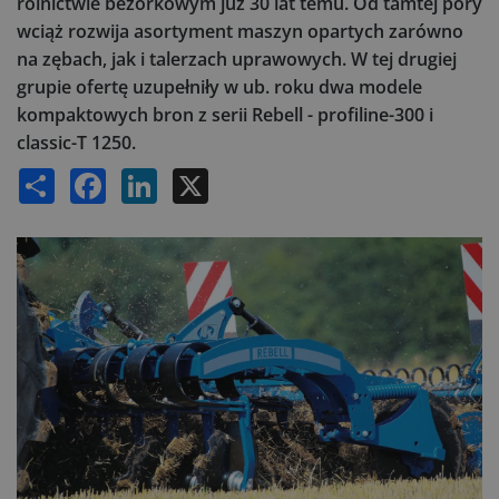
rolnictwie bezorkowym już 30 lat temu. Od tamtej pory
wciąż rozwija asortyment maszyn opartych zarówno
na zębach, jak i talerzach uprawowych. W tej drugiej
grupie ofertę uzupełniły w ub. roku dwa modele
kompaktowych bron z serii Rebell - profiline-300 i
classic-T 1250.
Share
Facebook
LinkedIn
X