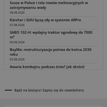
Susza w Polsce i rola rowów melioracyjnych w
zatrzymywaniu wody
08.08.2026
Kärcher i Stihl łączą siły w systemie AllPro
07.08.2026
SABO 102-H: wydajny traktor ogrodowy do 7000
m²
06.08.2026
BayWa: restrukturyzacja potrwa do końca 2030
roku
05.08.2026
Awaria kombajnu podczas żniw? Jak skrócić
przestój
04.08.2026
UOKiK nałożył 136 mln zł kar za zmowę dealerów
Fendt, Valtra i Massey Ferguson przy sprzedaży
Bądź na bieżąco! Zapisz się do newslettera
maszyn rolniczych
03.08.2026
Kverneland Tersus 4000: trzy nowe kosiarki