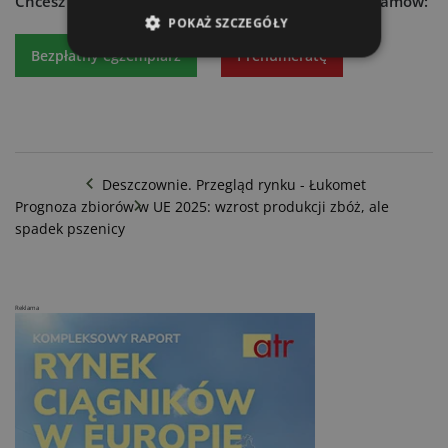
Chcesz dowiedzieć się więcej?
Czytaj atr express - zamów:
POKAŻ SZCZEGÓŁY
Bezpłatny egzemplarz
Prenumeratę
Deszczownie. Przegląd rynku - Łukomet
Prognoza zbiorów w UE 2025: wzrost produkcji zbóż, ale
spadek pszenicy
Reklama