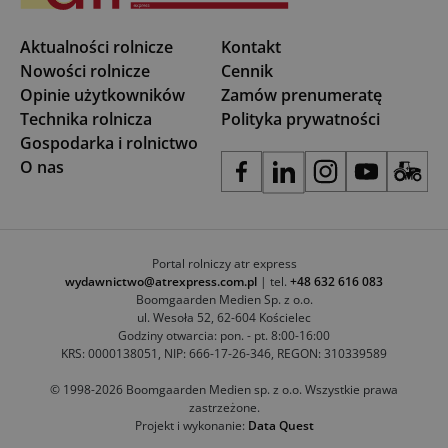
Aktualności rolnicze
Kontakt
Nowości rolnicze
Cennik
Opinie użytkowników
Zamów prenumeratę
Technika rolnicza
Polityka prywatności
Gospodarka i rolnictwo
O nas
Portal rolniczy atr express
wydawnictwo@atrexpress.com.pl
| tel.
+48 632 616 083
Boomgaarden Medien Sp. z o.o.
ul. Wesoła 52, 62-604 Kościelec
Godziny otwarcia: pon. - pt. 8:00-16:00
KRS: 0000138051, NIP: 666-17-26-346, REGON: 310339589
© 1998-2026 Boomgaarden Medien sp. z o.o. Wszystkie prawa
zastrzeżone.
Projekt i wykonanie:
Data Quest