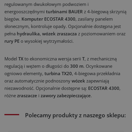
regulowanym dwukołowym podwoziem i
energooszczędnymi
turbinami BAUER
z 4-biegową skrzynią
biegów.
Komputer ECOSTAR 4300
, zasilany panelem
słonecznym, kontroluje opady. Opcjonalnie dostępna jest
pełna
hydraulika
,
wózek zraszacza
z poziomowaniem oraz
rury PE
o wysokiej wytrzymałości.
Model
TX
to ekonomiczna wersja serii
T
, z mechaniczną
regulacją i wężem o długości do
300 m
. Ocynkowane
ogniowo elementy,
turbina TX20
, 4-biegowa przekładnia
oraz automatycznie podnoszony
wózek
zapewniają
niezawodność. Opcjonalnie dostępne są:
ECOSTAR 4300
,
różne
zraszacze
i
zawory zabezpieczające
.
Polecamy produkty z naszego sklepu: