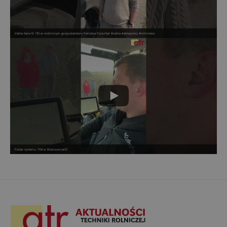
Valtra Serie N 135 w rodzinnym gospodarstwie Państwa Pszonka! #valtra #atrexpress #rolnictwo
Pokaz systemu TIM w Braszowicach!