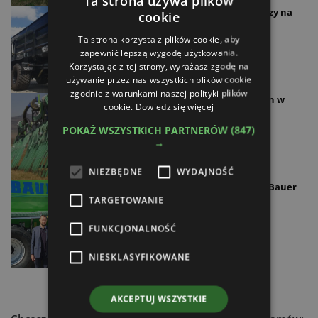
Ta strona używa plików
Bauer Group Polska - Partnerzy na
cookie
wysokim poziomie
Ta strona korzysta z plików cookie, aby
16.01.2024
zapewnić lepszą wygodę użytkowania.
Korzystając z tej strony, wyrażasz zgodę na
używanie przez nas wszystkich plików cookie
zgodnie z warunkami naszej polityki plików
Sprzęt o różnych parametrach w
cookie.
Dowiedz się więcej
ofercie Bauer Group Polska
POKAŻ WSZYSTKICH PARTNERÓW
(847)
12.10.2022
→
NIEZBĘDNE
WYDAJNOŚĆ
Produkty dla specjalistów od Bauer
Group Polska
TARGETOWANIE
09.06.2022
FUNKCJONALNOŚĆ
NIESKLASYFIKOWANE
AKCEPTUJ WSZYSTKIE