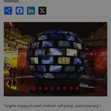
Niemiec.
Share
Facebook
LinkedIn
X
Targów stojących pod znakiem cyfryzacji, automatyzacji i