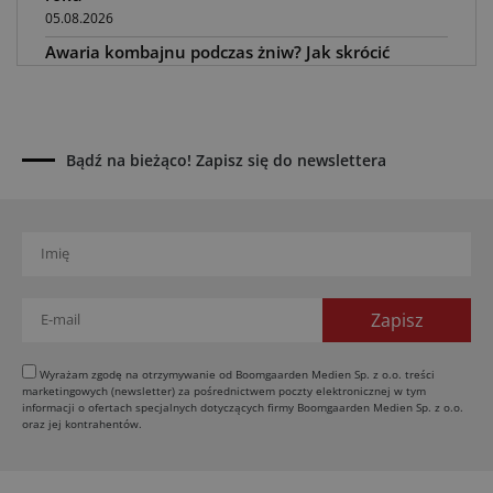
05.08.2026
Awaria kombajnu podczas żniw? Jak skrócić
przestój
04.08.2026
UOKiK nałożył 136 mln zł kar za zmowę dealerów
Fendt, Valtra i Massey Ferguson przy sprzedaży
Bądź na bieżąco! Zapisz się do newslettera
maszyn rolniczych
03.08.2026
Kverneland Tersus 4000: trzy nowe kosiarki
bijakowe
03.08.2026
Rzepak hybrydowy: sposób na wyższą rentowność
02.08.2026
Europejski przemysł maszyn rolniczych w recesji
Wyrażam zgodę na otrzymywanie od Boomgaarden Medien Sp. z o.o. treści
marketingowych (newsletter) za pośrednictwem poczty elektronicznej w tym
01.08.2026
informacji o ofertach specjalnych dotyczących firmy Boomgaarden Medien Sp. z o.o.
Elektryczne maszyny terenowe: 3 kluczowe trendy
oraz jej kontrahentów.
31.07.2026